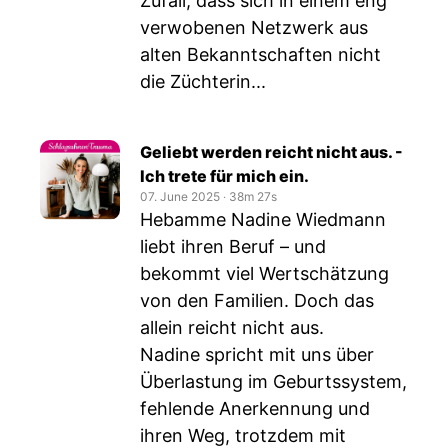
Zufall, dass sich in einem eng
verwobenen Netzwerk aus
alten Bekanntschaften nicht
die Züchterin...
Geliebt werden reicht nicht aus. -
Ich trete für mich ein.
07. June 2025
‧
38m 27s
Hebamme Nadine Wiedmann
liebt ihren Beruf – und
bekommt viel Wertschätzung
von den Familien. Doch das
allein reicht nicht aus.
Nadine spricht mit uns über
Überlastung im Geburtssystem,
fehlende Anerkennung und
ihren Weg, trotzdem mit