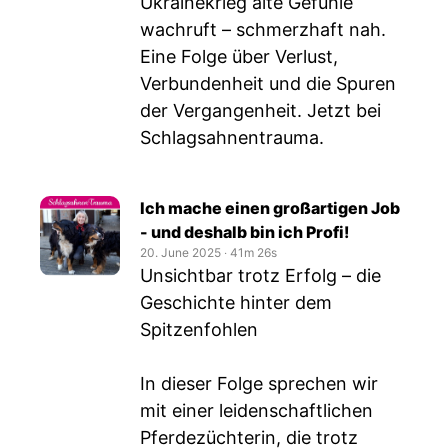
Ukrainekrieg alte Gefühle
wachruft – schmerzhaft nah.
Eine Folge über Verlust,
Verbundenheit und die Spuren
der Vergangenheit. Jetzt bei
Schlagsahnentrauma.
Ich mache einen großartigen Job
- und deshalb bin ich Profi!
20. June 2025
‧
41m 26s
Unsichtbar trotz Erfolg – die
Geschichte hinter dem
Spitzenfohlen
⠀
In dieser Folge sprechen wir
mit einer leidenschaftlichen
Pferdezüchterin, die trotz